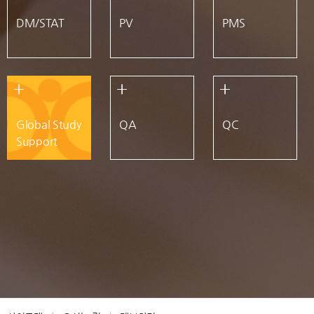
DM/STAT
PV
PMS
Global Study
QA
QC
Support