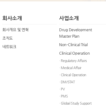
회사소개
사업소개
회사개요 및 연혁
Drug Development
Master Plan
조직도
Non-Clinical Trial
네트워크
Clinical Operation
· Regulatory Affairs
· Medical Affair
· Clinical Operation
· DM/STAT
· PV
· PMS
· Global Study Support